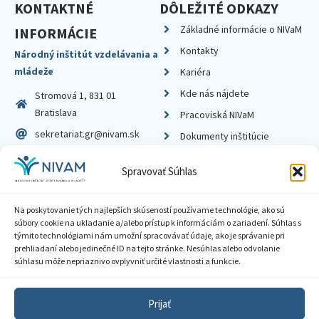
KONTAKTNÉ
DÔLEŽITÉ ODKAZY
Základné informácie o NIVaM
INFORMÁCIE
Kontakty
Národný inštitút vzdelávania a
mládeže
Kariéra
Kde nás nájdete
Stromová 1, 831 01
Bratislava
Pracoviská NIVaM
sekretariat.gr@nivam.sk
Dokumenty inštitúcie
IČO: 00164348
Knižnica
Spravovať Súhlas
DIČ: 2020798714
Na poskytovanie tých najlepších skúseností používame technológie, ako sú
súbory cookie na ukladanie a/alebo prístup k informáciám o zariadení. Súhlas s
týmito technológiami nám umožní spracovávať údaje, ako je správanie pri
prehliadaní alebo jedinečné ID na tejto stránke. Nesúhlas alebo odvolanie
Zásady ochrany súkromia
súhlasu môže nepriaznivo ovplyvniť určité vlastnosti a funkcie.
Vyhlásenie o prístupnosti
Prijať
Sprístupnenie informácií