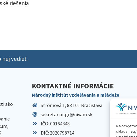
ské riešenia
 nej vedieť.
KONTAKTNÉ INFORMÁCIE
Národný inštitút vzdelávania a mládeže
sti ako
Stromová 1, 831 01 Bratislava
sekretariat.gr@nivam.sk
anie
IČO: 00164348
skum,
Na poskytova
ukladanie a/
DIČ: 2020798714
é
umožní spraco