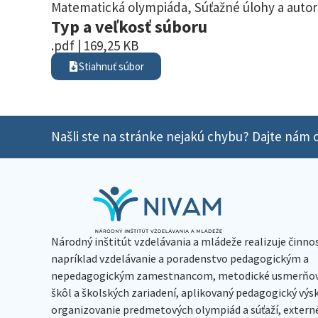
Matematická olympiáda
,
Súťažné úlohy a autor
Typ a veľkosť súboru
.pdf | 169,25 KB
Stiahnuť súbor
Našli ste na stránke nejakú chybu? Dajte nám o
Národný inštitút vzdelávania a mládeže realizuje činno
napríklad vzdelávanie a poradenstvo pedagogickým a
nepedagogickým zamestnancom, metodické usmerňov
škôl a školských zariadení, aplikovaný pedagogický vý
organizovanie predmetových olympiád a súťaží, extern