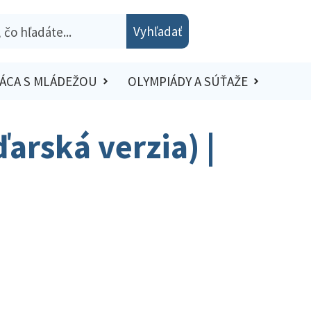
Vyhľadať
ÁCA S MLÁDEŽOU
OLYMPIÁDY A SÚŤAŽE
arská verzia) |