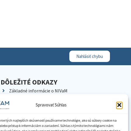
Nahlásiť chybu
DÔLEŽITÉ ODKAZY
Základné informácie o NIVaM
Kontakty
Spravovať Súhlas
Kariéra
Kde nás nájdete
nie tých najlepších skúseností používame technológie, ako sú súbory cookie na
Pracoviská NIVaM
alebo prístup k informáciám o zariadení. Súhlas s týmito technológiami nám
vávať údaje, ako je správanie pri prehliadaní alebo jedinečné ID na tejto stránke.