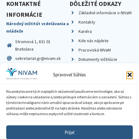
KONTAKTNÉ
DÔLEŽITÉ ODKAZY
Základné informácie o NIVaM
INFORMÁCIE
Kontakty
Národný inštitút vzdelávania a
mládeže
Kariéra
Kde nás nájdete
Stromová 1, 831 01
Bratislava
Pracoviská NIVaM
sekretariat.gr@nivam.sk
Dokumenty inštitúcie
IČO: 00164348
Knižnica
Spravovať Súhlas
DIČ: 2020798714
Na poskytovanie tých najlepších skúseností používame technológie, ako sú
súbory cookie na ukladanie a/alebo prístup k informáciám o zariadení. Súhlas s
týmito technológiami nám umožní spracovávať údaje, ako je správanie pri
prehliadaní alebo jedinečné ID na tejto stránke. Nesúhlas alebo odvolanie
Zásady ochrany súkromia
súhlasu môže nepriaznivo ovplyvniť určité vlastnosti a funkcie.
Vyhlásenie o prístupnosti
Prijať
Sprístupnenie informácií