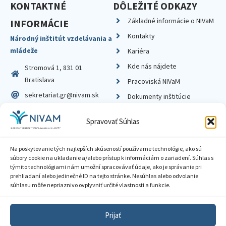
KONTAKTNÉ
DÔLEŽITÉ ODKAZY
Základné informácie o NIVaM
INFORMÁCIE
Kontakty
Národný inštitút vzdelávania a
mládeže
Kariéra
Kde nás nájdete
Stromová 1, 831 01
Bratislava
Pracoviská NIVaM
sekretariat.gr@nivam.sk
Dokumenty inštitúcie
IČO: 00164348
Knižnica
Spravovať Súhlas
DIČ: 2020798714
Na poskytovanie tých najlepších skúseností používame technológie, ako sú
súbory cookie na ukladanie a/alebo prístup k informáciám o zariadení. Súhlas s
týmito technológiami nám umožní spracovávať údaje, ako je správanie pri
prehliadaní alebo jedinečné ID na tejto stránke. Nesúhlas alebo odvolanie
Zásady ochrany súkromia
súhlasu môže nepriaznivo ovplyvniť určité vlastnosti a funkcie.
Vyhlásenie o prístupnosti
Prijať
Sprístupnenie informácií