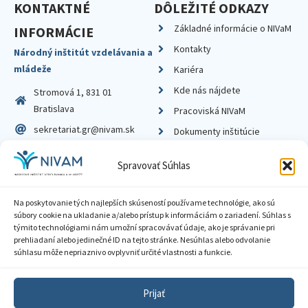
KONTAKTNÉ
DÔLEŽITÉ ODKAZY
Základné informácie o NIVaM
INFORMÁCIE
Kontakty
Národný inštitút vzdelávania a
mládeže
Kariéra
Kde nás nájdete
Stromová 1, 831 01
Bratislava
Pracoviská NIVaM
sekretariat.gr@nivam.sk
Dokumenty inštitúcie
IČO: 00164348
Knižnica
Spravovať Súhlas
DIČ: 2020798714
Na poskytovanie tých najlepších skúseností používame technológie, ako sú
súbory cookie na ukladanie a/alebo prístup k informáciám o zariadení. Súhlas s
týmito technológiami nám umožní spracovávať údaje, ako je správanie pri
prehliadaní alebo jedinečné ID na tejto stránke. Nesúhlas alebo odvolanie
Zásady ochrany súkromia
súhlasu môže nepriaznivo ovplyvniť určité vlastnosti a funkcie.
Vyhlásenie o prístupnosti
Prijať
Sprístupnenie informácií