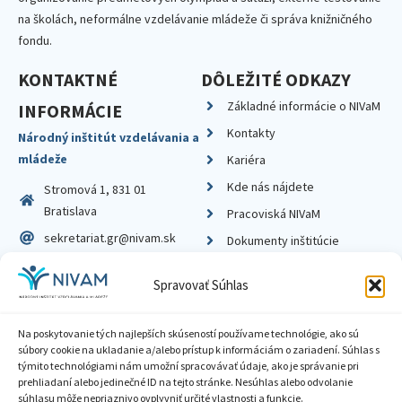
na školách, neformálne vzdelávanie mládeže či správa knižničného
fondu.
KONTAKTNÉ
DÔLEŽITÉ ODKAZY
Základné informácie o NIVaM
INFORMÁCIE
Kontakty
Národný inštitút vzdelávania a
mládeže
Kariéra
Kde nás nájdete
Stromová 1, 831 01
Bratislava
Pracoviská NIVaM
sekretariat.gr@nivam.sk
Dokumenty inštitúcie
IČO: 00164348
Knižnica
Spravovať Súhlas
DIČ: 2020798714
Na poskytovanie tých najlepších skúseností používame technológie, ako sú
súbory cookie na ukladanie a/alebo prístup k informáciám o zariadení. Súhlas s
týmito technológiami nám umožní spracovávať údaje, ako je správanie pri
prehliadaní alebo jedinečné ID na tejto stránke. Nesúhlas alebo odvolanie
Zásady ochrany súkromia
súhlasu môže nepriaznivo ovplyvniť určité vlastnosti a funkcie.