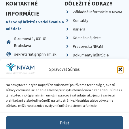
KONTAKTNÉ
DÔLEŽITÉ ODKAZY
Základné informácie o NIVaM
INFORMÁCIE
Kontakty
Národný inštitút vzdelávania a
mládeže
Kariéra
Kde nás nájdete
Stromová 1, 831 01
Bratislava
Pracoviská NIVaM
sekretariat.gr@nivam.sk
Dokumenty inštitúcie
IČO: 00164348
Knižnica
Spravovať Súhlas
DIČ: 2020798714
Na poskytovanie tých najlepších skúseností používame technológie, ako sú
súbory cookie na ukladanie a/alebo prístup k informáciám o zariadení. Súhlas s
týmito technológiami nám umožní spracovávať údaje, ako je správanie pri
prehliadaní alebo jedinečné ID na tejto stránke. Nesúhlas alebo odvolanie
Zásady ochrany súkromia
súhlasu môže nepriaznivo ovplyvniť určité vlastnosti a funkcie.
Vyhlásenie o prístupnosti
Prijať
Sprístupnenie informácií