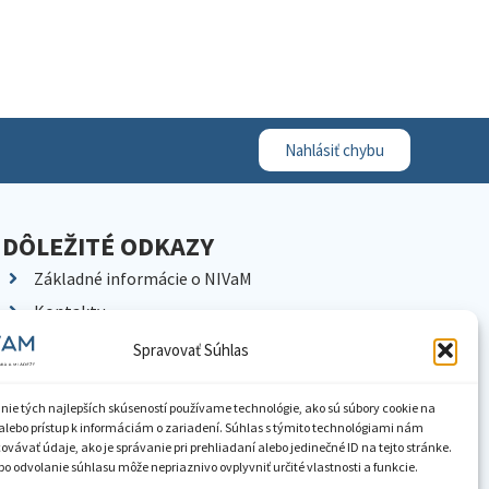
Nahlásiť chybu
DÔLEŽITÉ ODKAZY
Základné informácie o NIVaM
Kontakty
Kariéra
Spravovať Súhlas
Kde nás nájdete
Pracoviská NIVaM
nie tých najlepších skúseností používame technológie, ako sú súbory cookie na
alebo prístup k informáciám o zariadení. Súhlas s týmito technológiami nám
Dokumenty inštitúcie
vávať údaje, ako je správanie pri prehliadaní alebo jedinečné ID na tejto stránke.
o odvolanie súhlasu môže nepriaznivo ovplyvniť určité vlastnosti a funkcie.
Knižnica