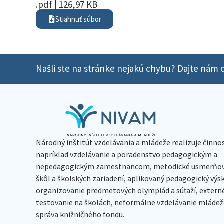
.pdf | 126,97 KB
Stiahnuť súbor
Našli ste na stránke nejakú chybu? Dajte nám o
Národný inštitút vzdelávania a mládeže realizuje činno
napríklad vzdelávanie a poradenstvo pedagogickým a
nepedagogickým zamestnancom, metodické usmerňov
škôl a školských zariadení, aplikovaný pedagogický vý
organizovanie predmetových olympiád a súťaží, extern
testovanie na školách, neformálne vzdelávanie mládeže
správa knižničného fondu.