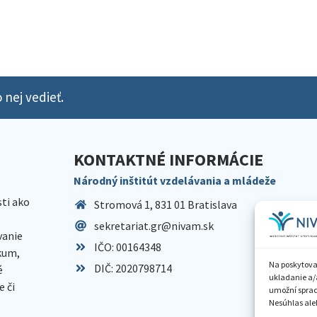
 nej vedieť.
KONTAKTNÉ INFORMÁCIE
Národný inštitút vzdelávania a mládeže
sti ako
Stromová 1, 831 01 Bratislava
sekretariat.gr@nivam.sk
anie
IČO: 00164348
skum,
Na poskytova
DIČ: 2020798714
é
ukladanie a/
 či
umožní spraco
Nesúhlas aleb