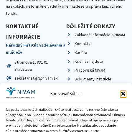
na školách, neformálne vzdelávanie mládeže či správa knižničného
fondu.
KONTAKTNÉ
DÔLEŽITÉ ODKAZY
Základné informácie o NIVaM
INFORMÁCIE
Kontakty
Národný inštitút vzdelávania a
mládeže
Kariéra
Kde nás nájdete
Stromová 1, 831 01
Bratislava
Pracoviská NIVaM
sekretariat.gr@nivam.sk
Dokumenty inštitúcie
IČO: 00164348
Knižnica
Spravovať Súhlas
DIČ: 2020798714
Na poskytovanie tých najlepších skúseností používame technológie, ako sú
súbory cookie na ukladanie a/alebo prístup k informáciám o zariadení. Súhlas s
týmito technológiami nám umožní spracovávať údaje, ako je správanie pri
prehliadaní alebo jedinečné ID na tejto stránke. Nesúhlas alebo odvolanie
Zásady ochrany súkromia
súhlasu môže nepriaznivo ovplyvniť určité vlastnosti a funkcie.