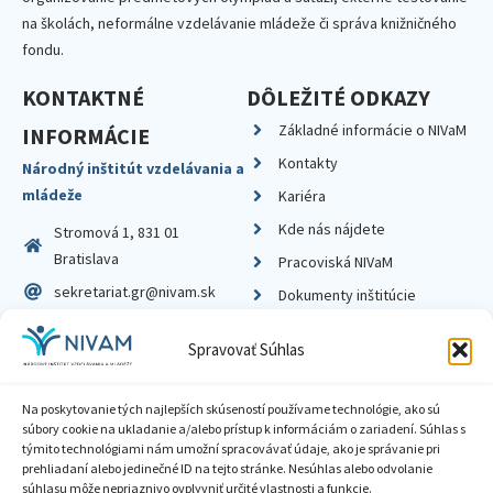
na školách, neformálne vzdelávanie mládeže či správa knižničného
fondu.
KONTAKTNÉ
DÔLEŽITÉ ODKAZY
Základné informácie o NIVaM
INFORMÁCIE
Kontakty
Národný inštitút vzdelávania a
mládeže
Kariéra
Kde nás nájdete
Stromová 1, 831 01
Bratislava
Pracoviská NIVaM
sekretariat.gr@nivam.sk
Dokumenty inštitúcie
IČO: 00164348
Knižnica
Spravovať Súhlas
DIČ: 2020798714
Na poskytovanie tých najlepších skúseností používame technológie, ako sú
súbory cookie na ukladanie a/alebo prístup k informáciám o zariadení. Súhlas s
týmito technológiami nám umožní spracovávať údaje, ako je správanie pri
prehliadaní alebo jedinečné ID na tejto stránke. Nesúhlas alebo odvolanie
Zásady ochrany súkromia
súhlasu môže nepriaznivo ovplyvniť určité vlastnosti a funkcie.