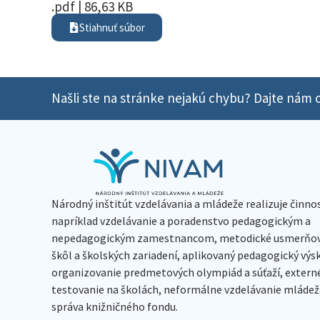
.pdf | 86,63 KB
Stiahnuť súbor
Našli ste na stránke nejakú chybu? Dajte nám o
Národný inštitút vzdelávania a mládeže realizuje činno
napríklad vzdelávanie a poradenstvo pedagogickým a
nepedagogickým zamestnancom, metodické usmerňov
škôl a školských zariadení, aplikovaný pedagogický vý
organizovanie predmetových olympiád a súťaží, extern
testovanie na školách, neformálne vzdelávanie mládeže
správa knižničného fondu.