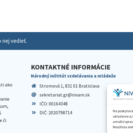
 nej vedieť.
KONTAKTNÉ INFORMÁCIE
Národný inštitút vzdelávania a mládeže
sti ako
Stromová 1, 831 01 Bratislava
sekretariat.gr@nivam.sk
anie
IČO: 00164348
skum,
Na poskytova
DIČ: 2020798714
é
ukladanie a/
 či
umožní spraco
Nesúhlas aleb