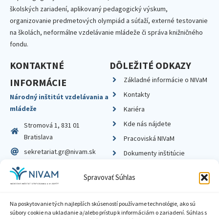
školských zariadení, aplikovaný pedagogický výskum,
organizovanie predmetových olympiád a súťaží, externé testovanie
na školách, neformálne vzdelávanie mládeže či správa knižničného
fondu.
KONTAKTNÉ
DÔLEŽITÉ ODKAZY
Základné informácie o NIVaM
INFORMÁCIE
Kontakty
Národný inštitút vzdelávania a
mládeže
Kariéra
Kde nás nájdete
Stromová 1, 831 01
Bratislava
Pracoviská NIVaM
sekretariat.gr@nivam.sk
Dokumenty inštitúcie
IČO: 00164348
Knižnica
Spravovať Súhlas
DIČ: 2020798714
Na poskytovanie tých najlepších skúseností používame technológie, ako sú
súbory cookie na ukladanie a/alebo prístup k informáciám o zariadení. Súhlas s