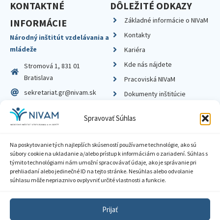
KONTAKTNÉ
DÔLEŽITÉ ODKAZY
Základné informácie o NIVaM
INFORMÁCIE
Kontakty
Národný inštitút vzdelávania a
mládeže
Kariéra
Kde nás nájdete
Stromová 1, 831 01
Bratislava
Pracoviská NIVaM
sekretariat.gr@nivam.sk
Dokumenty inštitúcie
IČO: 00164348
Knižnica
Spravovať Súhlas
DIČ: 2020798714
Na poskytovanie tých najlepších skúseností používame technológie, ako sú
súbory cookie na ukladanie a/alebo prístup k informáciám o zariadení. Súhlas s
týmito technológiami nám umožní spracovávať údaje, ako je správanie pri
prehliadaní alebo jedinečné ID na tejto stránke. Nesúhlas alebo odvolanie
Zásady ochrany súkromia
súhlasu môže nepriaznivo ovplyvniť určité vlastnosti a funkcie.
Vyhlásenie o prístupnosti
Prijať
Sprístupnenie informácií