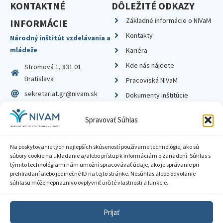
KONTAKTNÉ
DÔLEŽITÉ ODKAZY
Základné informácie o NIVaM
INFORMÁCIE
Kontakty
Národný inštitút vzdelávania a
mládeže
Kariéra
Kde nás nájdete
Stromová 1, 831 01
Bratislava
Pracoviská NIVaM
sekretariat.gr@nivam.sk
Dokumenty inštitúcie
IČO: 00164348
Knižnica
Spravovať Súhlas
DIČ: 2020798714
Na poskytovanie tých najlepších skúseností používame technológie, ako sú
súbory cookie na ukladanie a/alebo prístup k informáciám o zariadení. Súhlas s
týmito technológiami nám umožní spracovávať údaje, ako je správanie pri
prehliadaní alebo jedinečné ID na tejto stránke. Nesúhlas alebo odvolanie
Zásady ochrany súkromia
súhlasu môže nepriaznivo ovplyvniť určité vlastnosti a funkcie.
Vyhlásenie o prístupnosti
Prijať
Sprístupnenie informácií