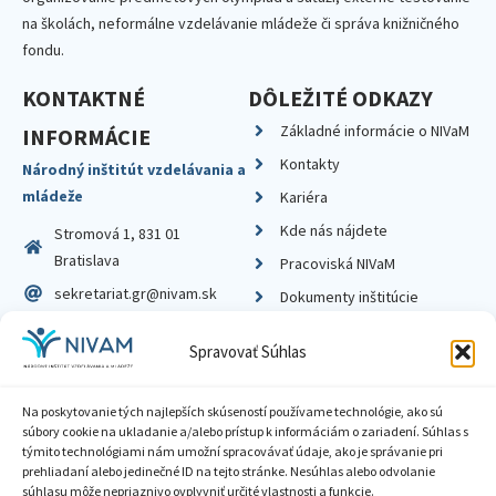
na školách, neformálne vzdelávanie mládeže či správa knižničného
fondu.
KONTAKTNÉ
DÔLEŽITÉ ODKAZY
Základné informácie o NIVaM
INFORMÁCIE
Kontakty
Národný inštitút vzdelávania a
mládeže
Kariéra
Kde nás nájdete
Stromová 1, 831 01
Bratislava
Pracoviská NIVaM
sekretariat.gr@nivam.sk
Dokumenty inštitúcie
IČO: 00164348
Knižnica
Spravovať Súhlas
DIČ: 2020798714
Na poskytovanie tých najlepších skúseností používame technológie, ako sú
súbory cookie na ukladanie a/alebo prístup k informáciám o zariadení. Súhlas s
týmito technológiami nám umožní spracovávať údaje, ako je správanie pri
prehliadaní alebo jedinečné ID na tejto stránke. Nesúhlas alebo odvolanie
Zásady ochrany súkromia
súhlasu môže nepriaznivo ovplyvniť určité vlastnosti a funkcie.