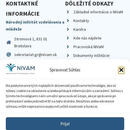
KONTAKTNÉ
DÔLEŽITÉ ODKAZY
Základné informácie o NIVaM
INFORMÁCIE
Kontakty
Národný inštitút vzdelávania a
mládeže
Kariéra
Kde nás nájdete
Stromová 1, 831 01
Bratislava
Pracoviská NIVaM
sekretariat.gr@nivam.sk
Dokumenty inštitúcie
IČO: 00164348
Knižnica
Spravovať Súhlas
DIČ: 2020798714
Na poskytovanie tých najlepších skúseností používame technológie, ako sú
súbory cookie na ukladanie a/alebo prístup k informáciám o zariadení. Súhlas s
týmito technológiami nám umožní spracovávať údaje, ako je správanie pri
prehliadaní alebo jedinečné ID na tejto stránke. Nesúhlas alebo odvolanie
Zásady ochrany súkromia
súhlasu môže nepriaznivo ovplyvniť určité vlastnosti a funkcie.
Vyhlásenie o prístupnosti
Prijať
Sprístupnenie informácií