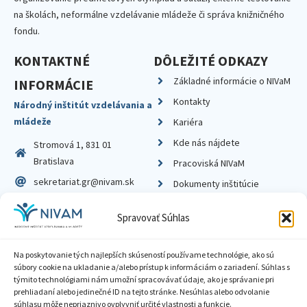
na školách, neformálne vzdelávanie mládeže či správa knižničného
fondu.
KONTAKTNÉ
DÔLEŽITÉ ODKAZY
Základné informácie o NIVaM
INFORMÁCIE
Kontakty
Národný inštitút vzdelávania a
mládeže
Kariéra
Kde nás nájdete
Stromová 1, 831 01
Bratislava
Pracoviská NIVaM
sekretariat.gr@nivam.sk
Dokumenty inštitúcie
IČO: 00164348
Knižnica
Spravovať Súhlas
DIČ: 2020798714
Na poskytovanie tých najlepších skúseností používame technológie, ako sú
súbory cookie na ukladanie a/alebo prístup k informáciám o zariadení. Súhlas s
týmito technológiami nám umožní spracovávať údaje, ako je správanie pri
prehliadaní alebo jedinečné ID na tejto stránke. Nesúhlas alebo odvolanie
Zásady ochrany súkromia
súhlasu môže nepriaznivo ovplyvniť určité vlastnosti a funkcie.