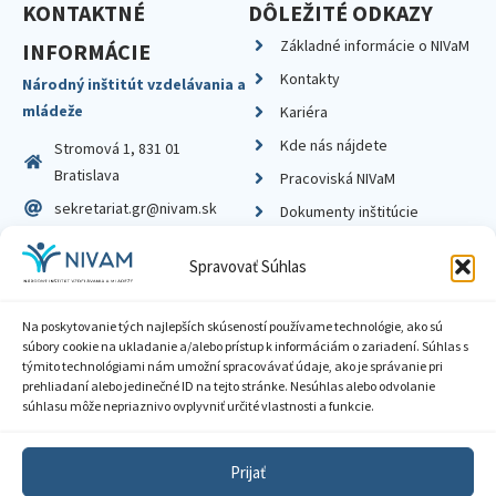
KONTAKTNÉ
DÔLEŽITÉ ODKAZY
Základné informácie o NIVaM
INFORMÁCIE
Kontakty
Národný inštitút vzdelávania a
mládeže
Kariéra
Kde nás nájdete
Stromová 1, 831 01
Bratislava
Pracoviská NIVaM
sekretariat.gr@nivam.sk
Dokumenty inštitúcie
IČO: 00164348
Knižnica
Spravovať Súhlas
DIČ: 2020798714
Na poskytovanie tých najlepších skúseností používame technológie, ako sú
súbory cookie na ukladanie a/alebo prístup k informáciám o zariadení. Súhlas s
týmito technológiami nám umožní spracovávať údaje, ako je správanie pri
prehliadaní alebo jedinečné ID na tejto stránke. Nesúhlas alebo odvolanie
Zásady ochrany súkromia
súhlasu môže nepriaznivo ovplyvniť určité vlastnosti a funkcie.
Vyhlásenie o prístupnosti
Prijať
Sprístupnenie informácií