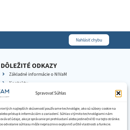
Nahlásiť chybu
DÔLEŽITÉ ODKAZY
Základné informácie o NIVaM
Kontakty
Kariéra
Spravovať Súhlas
Kde nás nájdete
Pracoviská NIVaM
nie tých najlepších skúseností používame technológie, ako sú súbory cookie na
alebo prístup k informáciám o zariadení. Súhlas s týmito technológiami nám
Dokumenty inštitúcie
vávať údaje, ako je správanie pri prehliadaní alebo jedinečné ID na tejto stránke.
o odvolanie súhlasu môže nepriaznivo ovplyvniť určité vlastnosti a funkcie.
Knižnica