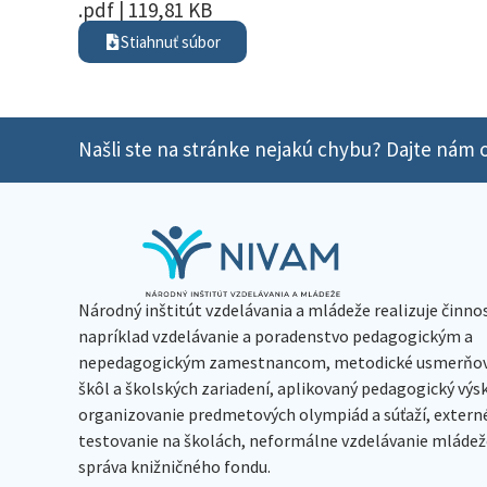
.pdf | 119,81 KB
Stiahnuť súbor
Našli ste na stránke nejakú chybu? Dajte nám o
Národný inštitút vzdelávania a mládeže realizuje činno
napríklad vzdelávanie a poradenstvo pedagogickým a
nepedagogickým zamestnancom, metodické usmerňov
škôl a školských zariadení, aplikovaný pedagogický vý
organizovanie predmetových olympiád a súťaží, extern
testovanie na školách, neformálne vzdelávanie mládeže
správa knižničného fondu.