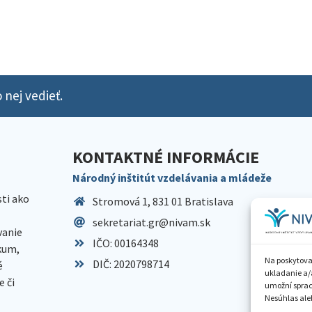
 nej vedieť.
KONTAKTNÉ INFORMÁCIE
Národný inštitút vzdelávania a mládeže
sti ako
Stromová 1, 831 01 Bratislava
sekretariat.gr@nivam.sk
anie
IČO: 00164348
skum,
Na poskytova
DIČ: 2020798714
é
ukladanie a/
 či
umožní spraco
Nesúhlas aleb