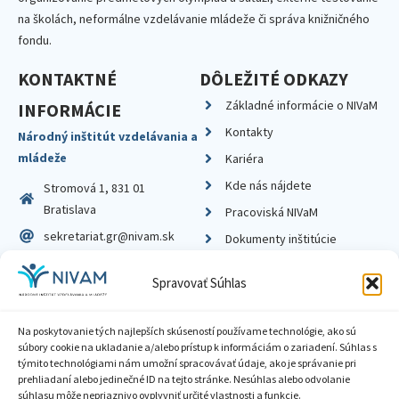
na školách, neformálne vzdelávanie mládeže či správa knižničného
fondu.
KONTAKTNÉ
DÔLEŽITÉ ODKAZY
Základné informácie o NIVaM
INFORMÁCIE
Kontakty
Národný inštitút vzdelávania a
mládeže
Kariéra
Kde nás nájdete
Stromová 1, 831 01
Bratislava
Pracoviská NIVaM
sekretariat.gr@nivam.sk
Dokumenty inštitúcie
IČO: 00164348
Knižnica
Spravovať Súhlas
DIČ: 2020798714
Na poskytovanie tých najlepších skúseností používame technológie, ako sú
súbory cookie na ukladanie a/alebo prístup k informáciám o zariadení. Súhlas s
týmito technológiami nám umožní spracovávať údaje, ako je správanie pri
prehliadaní alebo jedinečné ID na tejto stránke. Nesúhlas alebo odvolanie
Zásady ochrany súkromia
súhlasu môže nepriaznivo ovplyvniť určité vlastnosti a funkcie.