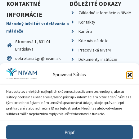
KONTAKTNÉ
DÔLEŽITÉ ODKAZY
Základné informácie o NIVaM
INFORMÁCIE
Kontakty
Národný inštitút vzdelávania a
mládeže
Kariéra
Kde nás nájdete
Stromová 1, 831 01
Bratislava
Pracoviská NIVaM
sekretariat.gr@nivam.sk
Dokumenty inštitúcie
IČO: 00164348
Knižnica
Spravovať Súhlas
DIČ: 2020798714
Na poskytovanie tých najlepších skúseností používame technológie, ako sú
súbory cookie na ukladanie a/alebo prístup k informáciám o zariadení. Súhlas s
týmito technológiami nám umožní spracovávať údaje, ako je správanie pri
prehliadaní alebo jedinečné ID na tejto stránke. Nesúhlas alebo odvolanie
Zásady ochrany súkromia
súhlasu môže nepriaznivo ovplyvniť určité vlastnosti a funkcie.
Vyhlásenie o prístupnosti
Prijať
Sprístupnenie informácií