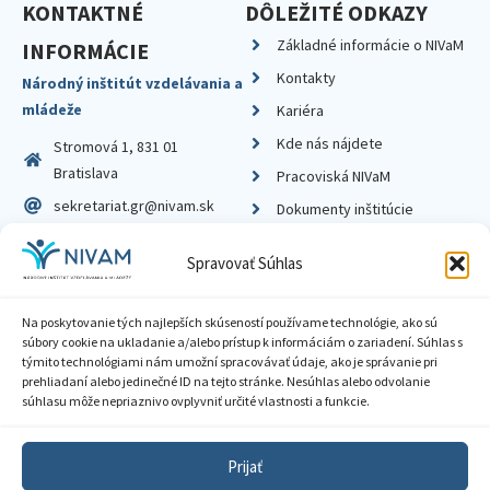
KONTAKTNÉ
DÔLEŽITÉ ODKAZY
Základné informácie o NIVaM
INFORMÁCIE
Kontakty
Národný inštitút vzdelávania a
mládeže
Kariéra
Kde nás nájdete
Stromová 1, 831 01
Bratislava
Pracoviská NIVaM
sekretariat.gr@nivam.sk
Dokumenty inštitúcie
IČO: 00164348
Knižnica
Spravovať Súhlas
DIČ: 2020798714
Na poskytovanie tých najlepších skúseností používame technológie, ako sú
súbory cookie na ukladanie a/alebo prístup k informáciám o zariadení. Súhlas s
týmito technológiami nám umožní spracovávať údaje, ako je správanie pri
prehliadaní alebo jedinečné ID na tejto stránke. Nesúhlas alebo odvolanie
Zásady ochrany súkromia
súhlasu môže nepriaznivo ovplyvniť určité vlastnosti a funkcie.
Vyhlásenie o prístupnosti
Prijať
Sprístupnenie informácií