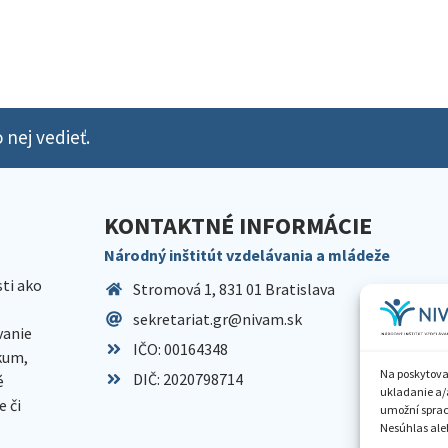
 nej vedieť.
KONTAKTNÉ INFORMÁCIE
Národný inštitút vzdelávania a mládeže
sti ako
Stromová 1, 831 01 Bratislava
sekretariat.gr@nivam.sk
anie
IČO: 00164348
skum,
Na poskytova
DIČ: 2020798714
é
ukladanie a/
 či
umožní spraco
Nesúhlas aleb