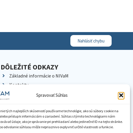
Nahlásiť chybu
DÔLEŽITÉ ODKAZY
Základné informácie o NIVaM
Kontakty
Kariéra
Spravovať Súhlas
Kde nás nájdete
Pracoviská NIVaM
nie tých najlepších skúseností používame technológie, ako sú súbory cookie na
alebo prístup k informáciám o zariadení. Súhlas s týmito technológiami nám
Dokumenty inštitúcie
vávať údaje, ako je správanie pri prehliadaní alebo jedinečné ID na tejto stránke.
o odvolanie súhlasu môže nepriaznivo ovplyvniť určité vlastnosti a funkcie.
Knižnica