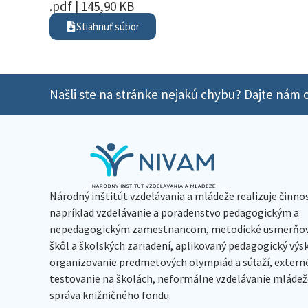
.pdf | 145,90 KB
Stiahnuť súbor
Našli ste na stránke nejakú chybu? Dajte nám o
Národný inštitút vzdelávania a mládeže realizuje činno
napríklad vzdelávanie a poradenstvo pedagogickým a
nepedagogickým zamestnancom, metodické usmerňov
škôl a školských zariadení, aplikovaný pedagogický vý
organizovanie predmetových olympiád a súťaží, extern
testovanie na školách, neformálne vzdelávanie mládeže
správa knižničného fondu.