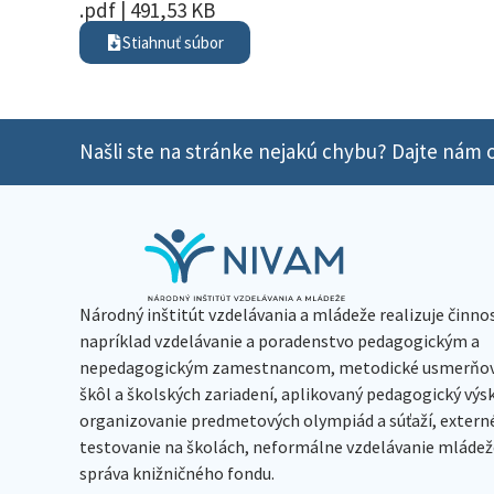
.pdf | 491,53 KB
Stiahnuť súbor
Našli ste na stránke nejakú chybu? Dajte nám o
Národný inštitút vzdelávania a mládeže realizuje činno
napríklad vzdelávanie a poradenstvo pedagogickým a
nepedagogickým zamestnancom, metodické usmerňov
škôl a školských zariadení, aplikovaný pedagogický vý
organizovanie predmetových olympiád a súťaží, extern
testovanie na školách, neformálne vzdelávanie mládeže
správa knižničného fondu.