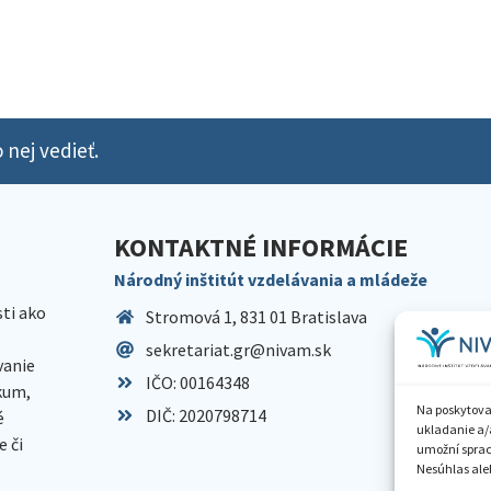
 nej vedieť.
KONTAKTNÉ INFORMÁCIE
Národný inštitút vzdelávania a mládeže
sti ako
Stromová 1, 831 01 Bratislava
sekretariat.gr@nivam.sk
anie
IČO: 00164348
skum,
Na poskytova
DIČ: 2020798714
é
ukladanie a/
 či
umožní spraco
Nesúhlas aleb