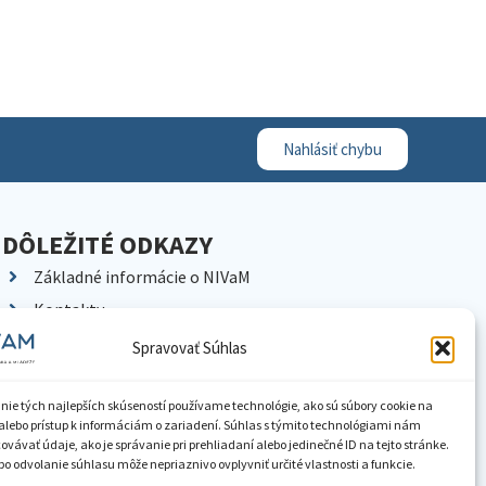
Nahlásiť chybu
DÔLEŽITÉ ODKAZY
Základné informácie o NIVaM
Kontakty
Kariéra
Spravovať Súhlas
Kde nás nájdete
Pracoviská NIVaM
nie tých najlepších skúseností používame technológie, ako sú súbory cookie na
alebo prístup k informáciám o zariadení. Súhlas s týmito technológiami nám
Dokumenty inštitúcie
vávať údaje, ako je správanie pri prehliadaní alebo jedinečné ID na tejto stránke.
o odvolanie súhlasu môže nepriaznivo ovplyvniť určité vlastnosti a funkcie.
Knižnica