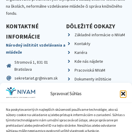
na školách, neformálne vzdelávanie mládeže či správa knižničného
fondu.
KONTAKTNÉ
DÔLEŽITÉ ODKAZY
Základné informácie o NIVaM
INFORMÁCIE
Kontakty
Národný inštitút vzdelávania a
mládeže
Kariéra
Kde nás nájdete
Stromová 1, 831 01
Bratislava
Pracoviská NIVaM
sekretariat.gr@nivam.sk
Dokumenty inštitúcie
IČO: 00164348
Knižnica
Spravovať Súhlas
DIČ: 2020798714
Na poskytovanie tých najlepších skúseností používame technológie, ako sú
súbory cookie na ukladanie a/alebo prístup k informáciám o zariadení. Súhlas s
týmito technológiami nám umožní spracovávať údaje, ako je správanie pri
prehliadaní alebo jedinečné ID na tejto stránke. Nesúhlas alebo odvolanie
Zásady ochrany súkromia
súhlasu môže nepriaznivo ovplyvniť určité vlastnosti a funkcie.