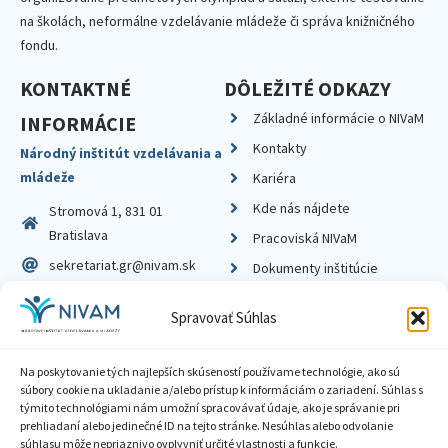
na školách, neformálne vzdelávanie mládeže či správa knižničného
fondu.
KONTAKTNÉ
DÔLEŽITÉ ODKAZY
Základné informácie o NIVaM
INFORMÁCIE
Kontakty
Národný inštitút vzdelávania a
mládeže
Kariéra
Kde nás nájdete
Stromová 1, 831 01
Bratislava
Pracoviská NIVaM
sekretariat.gr@nivam.sk
Dokumenty inštitúcie
IČO: 00164348
Knižnica
Spravovať Súhlas
DIČ: 2020798714
Na poskytovanie tých najlepších skúseností používame technológie, ako sú
súbory cookie na ukladanie a/alebo prístup k informáciám o zariadení. Súhlas s
týmito technológiami nám umožní spracovávať údaje, ako je správanie pri
prehliadaní alebo jedinečné ID na tejto stránke. Nesúhlas alebo odvolanie
Zásady ochrany súkromia
súhlasu môže nepriaznivo ovplyvniť určité vlastnosti a funkcie.