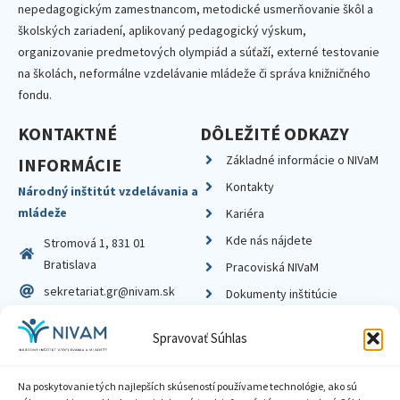
nepedagogickým zamestnancom, metodické usmerňovanie škôl a
školských zariadení, aplikovaný pedagogický výskum,
organizovanie predmetových olympiád a súťaží, externé testovanie
na školách, neformálne vzdelávanie mládeže či správa knižničného
fondu.
KONTAKTNÉ
DÔLEŽITÉ ODKAZY
Základné informácie o NIVaM
INFORMÁCIE
Kontakty
Národný inštitút vzdelávania a
mládeže
Kariéra
Kde nás nájdete
Stromová 1, 831 01
Bratislava
Pracoviská NIVaM
sekretariat.gr@nivam.sk
Dokumenty inštitúcie
IČO: 00164348
Knižnica
Spravovať Súhlas
DIČ: 2020798714
Na poskytovanie tých najlepších skúseností používame technológie, ako sú