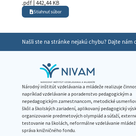
.pdf | 442,44 KB
Stiahnuť súbor
Našli ste na stránke nejakú chybu? Dajte nám o
Národný inštitút vzdelávania a mládeže realizuje činno
napríklad vzdelávanie a poradenstvo pedagogickým a
nepedagogickým zamestnancom, metodické usmerňov
škôl a školských zariadení, aplikovaný pedagogický vý
organizovanie predmetových olympiád a súťaží, extern
testovanie na školách, neformálne vzdelávanie mládeže
správa knižničného fondu.