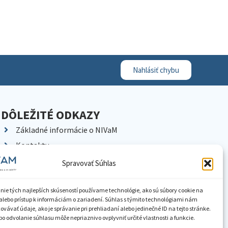
Nahlásiť chybu
DÔLEŽITÉ ODKAZY
Základné informácie o NIVaM
Kontakty
Kariéra
Spravovať Súhlas
Kde nás nájdete
Pracoviská NIVaM
nie tých najlepších skúseností používame technológie, ako sú súbory cookie na
alebo prístup k informáciám o zariadení. Súhlas s týmito technológiami nám
Dokumenty inštitúcie
vávať údaje, ako je správanie pri prehliadaní alebo jedinečné ID na tejto stránke.
o odvolanie súhlasu môže nepriaznivo ovplyvniť určité vlastnosti a funkcie.
Knižnica