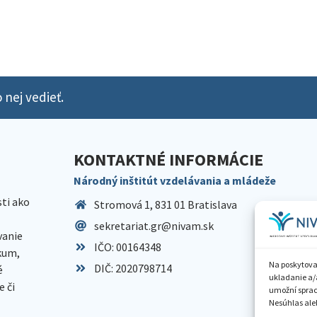
 nej vedieť.
KONTAKTNÉ INFORMÁCIE
Národný inštitút vzdelávania a mládeže
sti ako
Stromová 1, 831 01 Bratislava
sekretariat.gr@nivam.sk
anie
IČO: 00164348
skum,
Na poskytova
DIČ: 2020798714
é
ukladanie a/
 či
umožní spraco
Nesúhlas aleb