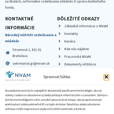
na školách, neformálne vzdelávanie mládeže či správa knižničného
fondu.
KONTAKTNÉ
DÔLEŽITÉ ODKAZY
Základné informácie o NIVaM
INFORMÁCIE
Kontakty
Národný inštitút vzdelávania a
mládeže
Kariéra
Kde nás nájdete
Stromová 1, 831 01
Bratislava
Pracoviská NIVaM
sekretariat.gr@nivam.sk
Dokumenty inštitúcie
IČO: 00164348
Knižnica
Spravovať Súhlas
DIČ: 2020798714
Na poskytovanie tých najlepších skúseností používame technológie, ako sú
súbory cookie na ukladanie a/alebo prístup k informáciám o zariadení. Súhlas s
týmito technológiami nám umožní spracovávať údaje, ako je správanie pri
prehliadaní alebo jedinečné ID na tejto stránke. Nesúhlas alebo odvolanie
Zásady ochrany súkromia
súhlasu môže nepriaznivo ovplyvniť určité vlastnosti a funkcie.