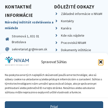
KONTAKTNÉ
DÔLEŽITÉ ODKAZY
Základné informácie o NIVaM
INFORMÁCIE
Kontakty
Národný inštitút vzdelávania a
mládeže
Kariéra
Kde nás nájdete
Stromová 1, 831 01
Bratislava
Pracoviská NIVaM
sekretariat.gr@nivam.sk
Dokumenty inštitúcie
IČO: 00164348
Knižnica
Spravovať Súhlas
DIČ: 2020798714
Na poskytovanie tých najlepších skúseností používame technológie, ako sú
súbory cookie na ukladanie a/alebo prístup k informáciám o zariadení. Súhlas s
týmito technológiami nám umožní spracovávať údaje, ako je správanie pri
prehliadaní alebo jedinečné ID na tejto stránke. Nesúhlas alebo odvolanie
Zásady ochrany súkromia
súhlasu môže nepriaznivo ovplyvniť určité vlastnosti a funkcie.
Vyhlásenie o prístupnosti
Prijať