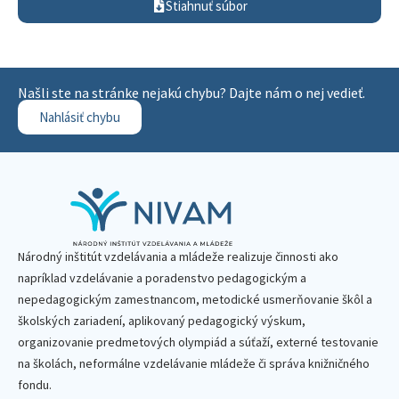
Stiahnuť súbor
Našli ste na stránke nejakú chybu? Dajte nám o nej vedieť.
Nahlásiť chybu
Národný inštitút vzdelávania a mládeže realizuje činnosti ako
napríklad vzdelávanie a poradenstvo pedagogickým a
nepedagogickým zamestnancom, metodické usmerňovanie škôl a
školských zariadení, aplikovaný pedagogický výskum,
organizovanie predmetových olympiád a súťaží, externé testovanie
na školách, neformálne vzdelávanie mládeže či správa knižničného
fondu.