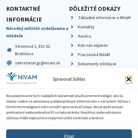
KONTAKTNÉ
DÔLEŽITÉ ODKAZY
Základné informácie o NIVaM
INFORMÁCIE
Kontakty
Národný inštitút vzdelávania a
mládeže
Kariéra
Kde nás nájdete
Stromová 1, 831 01
Bratislava
Pracoviská NIVaM
sekretariat.gr@nivam.sk
Dokumenty inštitúcie
IČO: 00164348
Knižnica
Spravovať Súhlas
DIČ: 2020798714
Na poskytovanie tých najlepších skúseností používame technológie, ako sú
súbory cookie na ukladanie a/alebo prístup k informáciám o zariadení. Súhlas s
týmito technológiami nám umožní spracovávať údaje, ako je správanie pri
prehliadaní alebo jedinečné ID na tejto stránke. Nesúhlas alebo odvolanie
Zásady ochrany súkromia
súhlasu môže nepriaznivo ovplyvniť určité vlastnosti a funkcie.
Vyhlásenie o prístupnosti
Prijať