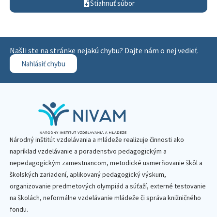
Stiahnuť súbor
Našli ste na stránke nejakú chybu? Dajte nám o nej vedieť.
Nahlásiť chybu
Národný inštitút vzdelávania a mládeže realizuje činnosti ako
napríklad vzdelávanie a poradenstvo pedagogickým a
nepedagogickým zamestnancom, metodické usmerňovanie škôl a
školských zariadení, aplikovaný pedagogický výskum,
organizovanie predmetových olympiád a súťaží, externé testovanie
na školách, neformálne vzdelávanie mládeže či správa knižničného
fondu.