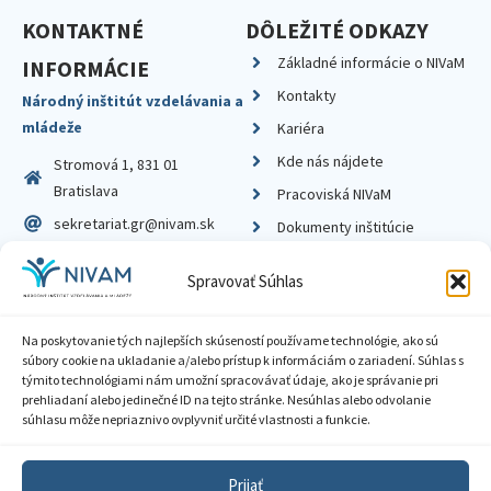
KONTAKTNÉ
DÔLEŽITÉ ODKAZY
Základné informácie o NIVaM
INFORMÁCIE
Kontakty
Národný inštitút vzdelávania a
mládeže
Kariéra
Kde nás nájdete
Stromová 1, 831 01
Bratislava
Pracoviská NIVaM
sekretariat.gr@nivam.sk
Dokumenty inštitúcie
IČO: 00164348
Knižnica
Spravovať Súhlas
DIČ: 2020798714
Na poskytovanie tých najlepších skúseností používame technológie, ako sú
súbory cookie na ukladanie a/alebo prístup k informáciám o zariadení. Súhlas s
týmito technológiami nám umožní spracovávať údaje, ako je správanie pri
prehliadaní alebo jedinečné ID na tejto stránke. Nesúhlas alebo odvolanie
Zásady ochrany súkromia
súhlasu môže nepriaznivo ovplyvniť určité vlastnosti a funkcie.
Vyhlásenie o prístupnosti
Prijať