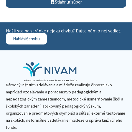
Stiahnuť súbor
Našli ste na stránke nejakú chybu? Dajte nám o nej vedieť.
Nahlásiť chybu
Národný inštitút vzdelávania a mládeže realizuje činnosti ako
napríklad vzdelávanie a poradenstvo pedagogickým a
nepedagogickým zamestnancom, metodické usmerňovanie škôl a
školských zariadení, aplikovaný pedagogický výskum,
organizovanie predmetových olympiád a súťaží, externé testovanie
na školách, neformálne vzdelávanie mládeže či správa knižničného
fondu.