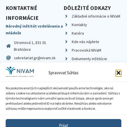
KONTAKTNÉ
DÔLEŽITÉ ODKAZY
Základné informácie o NIVaM
INFORMÁCIE
Kontakty
Národný inštitút vzdelávania a
mládeže
Kariéra
Kde nás nájdete
Stromová 1, 831 01
Bratislava
Pracoviská NIVaM
sekretariat.gr@nivam.sk
Dokumenty inštitúcie
IČO: 00164348
Knižnica
Spravovať Súhlas
DIČ: 2020798714
Na poskytovanie tých najlepších skúseností používame technológie, ako sú
súbory cookie na ukladanie a/alebo prístup k informáciám o zariadení. Súhlas s
týmito technológiami nám umožní spracovávať údaje, ako je správanie pri
prehliadaní alebo jedinečné ID na tejto stránke. Nesúhlas alebo odvolanie
Zásady ochrany súkromia
súhlasu môže nepriaznivo ovplyvniť určité vlastnosti a funkcie.
Vyhlásenie o prístupnosti
Prijať