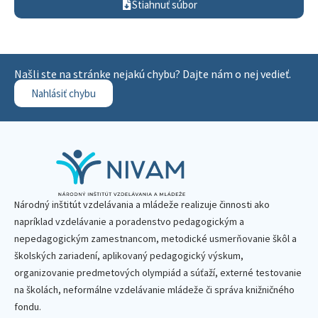
Stiahnuť súbor
Našli ste na stránke nejakú chybu? Dajte nám o nej vedieť.
Nahlásiť chybu
Národný inštitút vzdelávania a mládeže realizuje činnosti ako
napríklad vzdelávanie a poradenstvo pedagogickým a
nepedagogickým zamestnancom, metodické usmerňovanie škôl a
školských zariadení, aplikovaný pedagogický výskum,
organizovanie predmetových olympiád a súťaží, externé testovanie
na školách, neformálne vzdelávanie mládeže či správa knižničného
fondu.