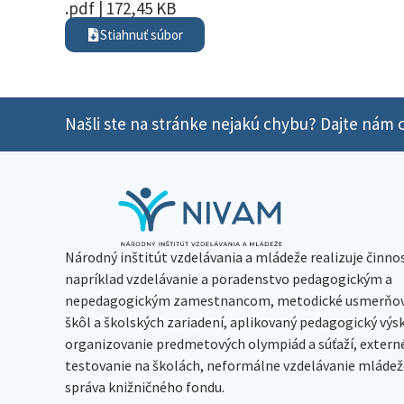
.pdf | 172,45 KB
Stiahnuť súbor
Našli ste na stránke nejakú chybu? Dajte nám o
Národný inštitút vzdelávania a mládeže realizuje činno
napríklad vzdelávanie a poradenstvo pedagogickým a
nepedagogickým zamestnancom, metodické usmerňov
škôl a školských zariadení, aplikovaný pedagogický vý
organizovanie predmetových olympiád a súťaží, extern
testovanie na školách, neformálne vzdelávanie mládeže
správa knižničného fondu.