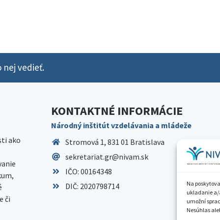
 nej vedieť.
KONTAKTNÉ INFORMÁCIE
Národný inštitút vzdelávania a mládeže
sti ako
Stromová 1, 831 01 Bratislava
sekretariat.gr@nivam.sk
anie
IČO: 00164348
skum,
Na poskytova
DIČ: 2020798714
é
ukladanie a/
 či
umožní spraco
Nesúhlas aleb