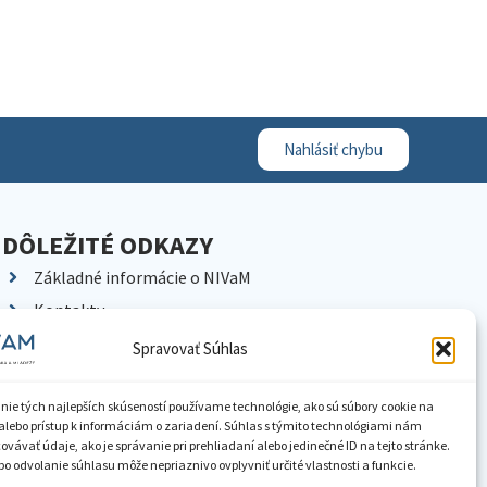
Nahlásiť chybu
DÔLEŽITÉ ODKAZY
Základné informácie o NIVaM
Kontakty
Kariéra
Spravovať Súhlas
Kde nás nájdete
Pracoviská NIVaM
nie tých najlepších skúseností používame technológie, ako sú súbory cookie na
alebo prístup k informáciám o zariadení. Súhlas s týmito technológiami nám
Dokumenty inštitúcie
vávať údaje, ako je správanie pri prehliadaní alebo jedinečné ID na tejto stránke.
o odvolanie súhlasu môže nepriaznivo ovplyvniť určité vlastnosti a funkcie.
Knižnica