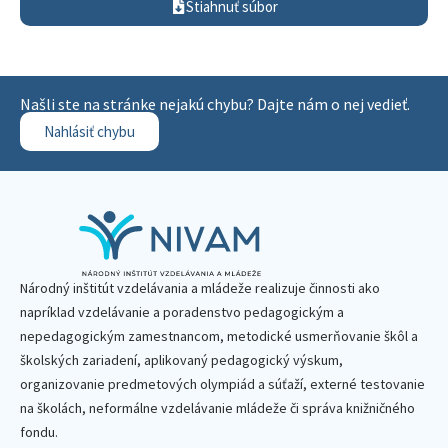
Stiahnuť súbor
Našli ste na stránke nejakú chybu? Dajte nám o nej vedieť.
Nahlásiť chybu
Národný inštitút vzdelávania a mládeže realizuje činnosti ako
napríklad vzdelávanie a poradenstvo pedagogickým a
nepedagogickým zamestnancom, metodické usmerňovanie škôl a
školských zariadení, aplikovaný pedagogický výskum,
organizovanie predmetových olympiád a súťaží, externé testovanie
na školách, neformálne vzdelávanie mládeže či správa knižničného
fondu.