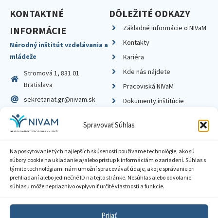
KONTAKTNÉ
DÔLEŽITÉ ODKAZY
Základné informácie o NIVaM
INFORMÁCIE
Kontakty
Národný inštitút vzdelávania a
mládeže
Kariéra
Kde nás nájdete
Stromová 1, 831 01
Bratislava
Pracoviská NIVaM
sekretariat.gr@nivam.sk
Dokumenty inštitúcie
IČO: 00164348
Knižnica
Spravovať Súhlas
DIČ: 2020798714
Na poskytovanie tých najlepších skúseností používame technológie, ako sú
súbory cookie na ukladanie a/alebo prístup k informáciám o zariadení. Súhlas s
týmito technológiami nám umožní spracovávať údaje, ako je správanie pri
prehliadaní alebo jedinečné ID na tejto stránke. Nesúhlas alebo odvolanie
Zásady ochrany súkromia
súhlasu môže nepriaznivo ovplyvniť určité vlastnosti a funkcie.
Vyhlásenie o prístupnosti
Prijať