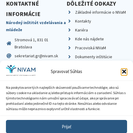
KONTAKTNÉ
DÔLEŽITÉ ODKAZY
Základné informácie o NIVaM
INFORMÁCIE
Kontakty
Národný inštitút vzdelávania a
mládeže
Kariéra
Kde nás nájdete
Stromová 1, 831 01
Bratislava
Pracoviská NIVaM
sekretariat.gr@nivam.sk
Dokumenty inštitúcie
IČO: 00164348
Knižnica
Spravovať Súhlas
DIČ: 2020798714
Na poskytovanie tých najlepších skúseností používame technológie, ako sú
súbory cookie na ukladanie a/alebo prístup k informáciám o zariadení. Súhlas s
týmito technológiami nám umožní spracovávať údaje, ako je správanie pri
prehliadaní alebo jedinečné ID na tejto stránke. Nesúhlas alebo odvolanie
Zásady ochrany súkromia
súhlasu môže nepriaznivo ovplyvniť určité vlastnosti a funkcie.
Vyhlásenie o prístupnosti
Prijať
Sprístupnenie informácií