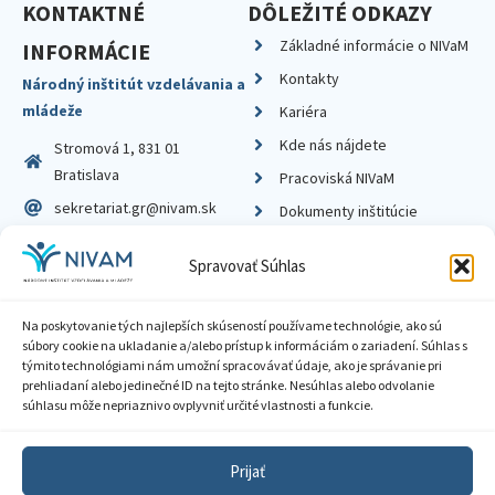
KONTAKTNÉ
DÔLEŽITÉ ODKAZY
Základné informácie o NIVaM
INFORMÁCIE
Kontakty
Národný inštitút vzdelávania a
mládeže
Kariéra
Kde nás nájdete
Stromová 1, 831 01
Bratislava
Pracoviská NIVaM
sekretariat.gr@nivam.sk
Dokumenty inštitúcie
IČO: 00164348
Knižnica
Spravovať Súhlas
DIČ: 2020798714
Na poskytovanie tých najlepších skúseností používame technológie, ako sú
súbory cookie na ukladanie a/alebo prístup k informáciám o zariadení. Súhlas s
týmito technológiami nám umožní spracovávať údaje, ako je správanie pri
prehliadaní alebo jedinečné ID na tejto stránke. Nesúhlas alebo odvolanie
Zásady ochrany súkromia
súhlasu môže nepriaznivo ovplyvniť určité vlastnosti a funkcie.
Vyhlásenie o prístupnosti
Prijať
Sprístupnenie informácií