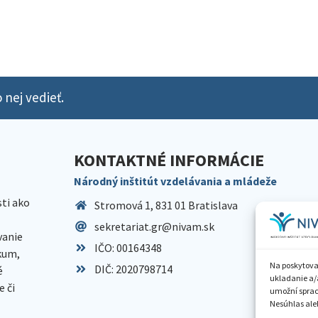
 nej vedieť.
KONTAKTNÉ INFORMÁCIE
Národný inštitút vzdelávania a mládeže
sti ako
Stromová 1, 831 01 Bratislava
sekretariat.gr@nivam.sk
anie
IČO: 00164348
skum,
Na poskytova
DIČ: 2020798714
é
ukladanie a/
 či
umožní spraco
Nesúhlas aleb