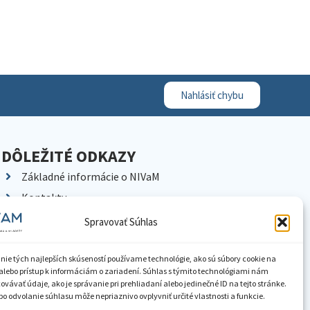
Nahlásiť chybu
DÔLEŽITÉ ODKAZY
Základné informácie o NIVaM
Kontakty
Kariéra
Spravovať Súhlas
Kde nás nájdete
Pracoviská NIVaM
nie tých najlepších skúseností používame technológie, ako sú súbory cookie na
alebo prístup k informáciám o zariadení. Súhlas s týmito technológiami nám
Dokumenty inštitúcie
vávať údaje, ako je správanie pri prehliadaní alebo jedinečné ID na tejto stránke.
o odvolanie súhlasu môže nepriaznivo ovplyvniť určité vlastnosti a funkcie.
Knižnica