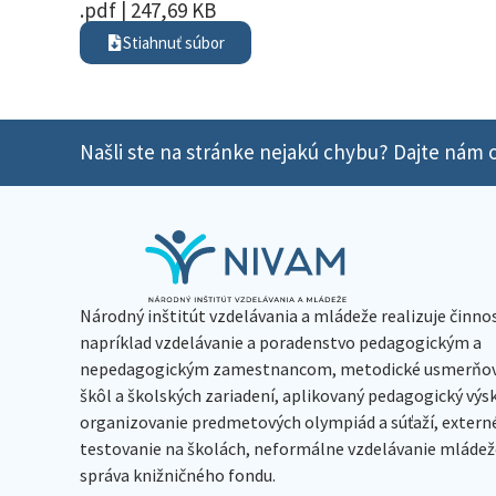
.pdf | 247,69 KB
Stiahnuť súbor
Našli ste na stránke nejakú chybu? Dajte nám o
Národný inštitút vzdelávania a mládeže realizuje činno
napríklad vzdelávanie a poradenstvo pedagogickým a
nepedagogickým zamestnancom, metodické usmerňov
škôl a školských zariadení, aplikovaný pedagogický vý
organizovanie predmetových olympiád a súťaží, extern
testovanie na školách, neformálne vzdelávanie mládeže
správa knižničného fondu.