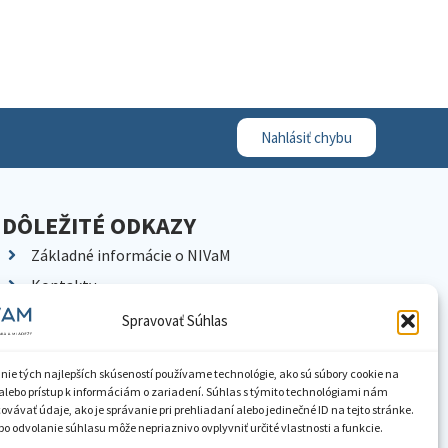
Nahlásiť chybu
DÔLEŽITÉ ODKAZY
Základné informácie o NIVaM
Kontakty
Kariéra
Spravovať Súhlas
Kde nás nájdete
Pracoviská NIVaM
nie tých najlepších skúseností používame technológie, ako sú súbory cookie na
alebo prístup k informáciám o zariadení. Súhlas s týmito technológiami nám
Dokumenty inštitúcie
vávať údaje, ako je správanie pri prehliadaní alebo jedinečné ID na tejto stránke.
o odvolanie súhlasu môže nepriaznivo ovplyvniť určité vlastnosti a funkcie.
Knižnica