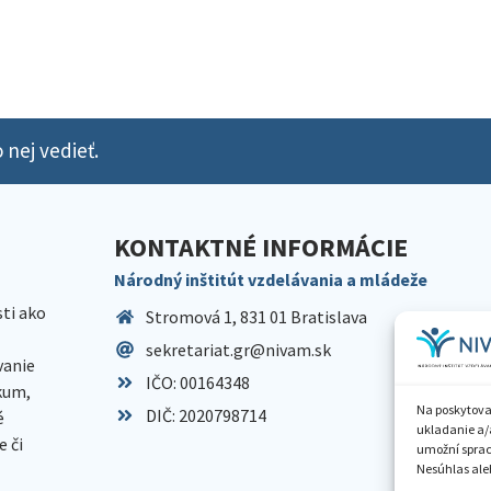
 nej vedieť.
KONTAKTNÉ INFORMÁCIE
Národný inštitút vzdelávania a mládeže
sti ako
Stromová 1, 831 01 Bratislava
sekretariat.gr@nivam.sk
anie
IČO: 00164348
skum,
Na poskytova
DIČ: 2020798714
é
ukladanie a/
 či
umožní spraco
Nesúhlas aleb