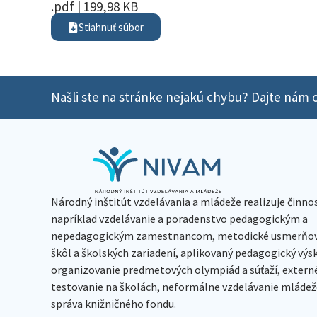
.pdf | 199,98 KB
Stiahnuť súbor
Našli ste na stránke nejakú chybu? Dajte nám o
Národný inštitút vzdelávania a mládeže realizuje činno
napríklad vzdelávanie a poradenstvo pedagogickým a
nepedagogickým zamestnancom, metodické usmerňov
škôl a školských zariadení, aplikovaný pedagogický vý
organizovanie predmetových olympiád a súťaží, extern
testovanie na školách, neformálne vzdelávanie mládeže
správa knižničného fondu.