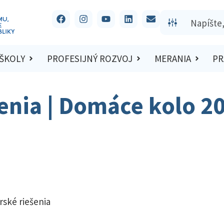
 ŠKOLY
PROFESIJNÝ ROZVOJ
MERANIA
PR
šenia | Domáce kolo 2
rské riešenia