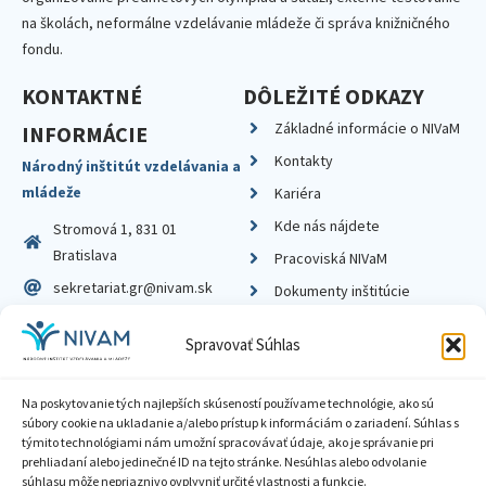
na školách, neformálne vzdelávanie mládeže či správa knižničného
fondu.
KONTAKTNÉ
DÔLEŽITÉ ODKAZY
Základné informácie o NIVaM
INFORMÁCIE
Kontakty
Národný inštitút vzdelávania a
mládeže
Kariéra
Kde nás nájdete
Stromová 1, 831 01
Bratislava
Pracoviská NIVaM
sekretariat.gr@nivam.sk
Dokumenty inštitúcie
IČO: 00164348
Knižnica
Spravovať Súhlas
DIČ: 2020798714
Na poskytovanie tých najlepších skúseností používame technológie, ako sú
súbory cookie na ukladanie a/alebo prístup k informáciám o zariadení. Súhlas s
týmito technológiami nám umožní spracovávať údaje, ako je správanie pri
prehliadaní alebo jedinečné ID na tejto stránke. Nesúhlas alebo odvolanie
Zásady ochrany súkromia
súhlasu môže nepriaznivo ovplyvniť určité vlastnosti a funkcie.