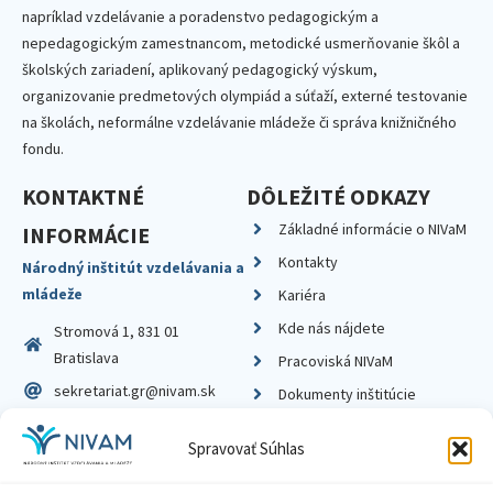
napríklad vzdelávanie a poradenstvo pedagogickým a
nepedagogickým zamestnancom, metodické usmerňovanie škôl a
školských zariadení, aplikovaný pedagogický výskum,
organizovanie predmetových olympiád a súťaží, externé testovanie
na školách, neformálne vzdelávanie mládeže či správa knižničného
fondu.
KONTAKTNÉ
DÔLEŽITÉ ODKAZY
Základné informácie o NIVaM
INFORMÁCIE
Kontakty
Národný inštitút vzdelávania a
mládeže
Kariéra
Kde nás nájdete
Stromová 1, 831 01
Bratislava
Pracoviská NIVaM
sekretariat.gr@nivam.sk
Dokumenty inštitúcie
IČO: 00164348
Knižnica
Spravovať Súhlas
DIČ: 2020798714