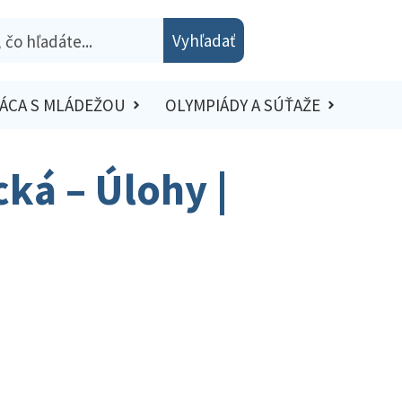
Vyhľadať
ÁCA S MLÁDEŽOU
OLYMPIÁDY A SÚŤAŽE
ká – Úlohy |