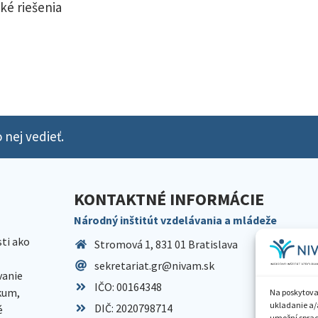
ké riešenia
 nej vedieť.
KONTAKTNÉ INFORMÁCIE
Národný inštitút vzdelávania a mládeže
sti ako
Stromová 1, 831 01 Bratislava
sekretariat.gr@nivam.sk
anie
IČO: 00164348
skum,
Na poskytova
ukladanie a/
DIČ: 2020798714
é
umožní spraco