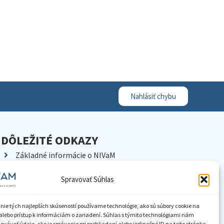
Nahlásiť chybu
DÔLEŽITÉ ODKAZY
Základné informácie o NIVaM
Kontakty
Spravovať Súhlas
Kariéra
Kde nás nájdete
nie tých najlepších skúseností používame technológie, ako sú súbory cookie na
Pracoviská NIVaM
alebo prístup k informáciám o zariadení. Súhlas s týmito technológiami nám
vávať údaje, ako je správanie pri prehliadaní alebo jedinečné ID na tejto stránke.