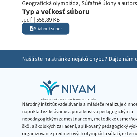
Geografická olympiáda
,
Súťažné úlohy a autors
Typ a veľkosť súboru
.pdf | 558,89 KB
Stiahnuť súbor
Našli ste na stránke nejakú chybu? Dajte nám o
Národný inštitút vzdelávania a mládeže realizuje činno
napríklad vzdelávanie a poradenstvo pedagogickým a
nepedagogickým zamestnancom, metodické usmerňov
škôl a školských zariadení, aplikovaný pedagogický vý
organizovanie predmetových olympiád a súťaží, extern