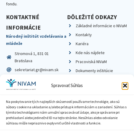
fondu.
KONTAKTNÉ
DÔLEŽITÉ ODKAZY
Základné informácie o NIVaM
INFORMÁCIE
Kontakty
Národný inštitút vzdelávania a
mládeže
Kariéra
Kde nás nájdete
Stromová 1, 831 01
Bratislava
Pracoviská NIVaM
sekretariat.gr@nivam.sk
Dokumenty inštitúcie
IČO: 00164348
Knižnica
Spravovať Súhlas
DIČ: 2020798714
Na poskytovanie tých najlepších skúseností používame technológie, ako sú
súbory cookie na ukladanie a/alebo prístup k informáciám o zariadení. Súhlas s
týmito technológiami nám umožní spracovávať údaje, ako je správanie pri
prehliadaní alebo jedinečné ID na tejto stránke. Nesúhlas alebo odvolanie
Zásady ochrany súkromia
súhlasu môže nepriaznivo ovplyvniť určité vlastnosti a funkcie.
Vyhlásenie o prístupnosti