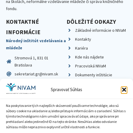
na školách, neformálne vzdelávanie mládeže či správa knižničného
fondu.
KONTAKTNÉ
DÔLEŽITÉ ODKAZY
Základné informácie o NIVaM
INFORMÁCIE
Kontakty
Národný inštitút vzdelávania a
mládeže
Kariéra
Kde nás nájdete
Stromová 1, 831 01
Bratislava
Pracoviská NIVaM
sekretariat.gr@nivam.sk
Dokumenty inštitúcie
IČO: 00164348
Knižnica
Spravovať Súhlas
DIČ: 2020798714
Na poskytovanie tých najlepších skúseností používame technológie, ako sú
súbory cookie na ukladanie a/alebo prístup k informáciám o zariadení. Súhlas s
týmito technológiami nám umožní spracovávať údaje, ako je správanie pri
prehliadaní alebo jedinečné ID na tejto stránke. Nesúhlas alebo odvolanie
Zásady ochrany súkromia
súhlasu môže nepriaznivo ovplyvniť určité vlastnosti a funkcie.