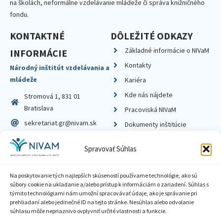
na školách, neformálne vzdelávanie mládeže či správa knižničného
fondu.
KONTAKTNÉ
DÔLEŽITÉ ODKAZY
Základné informácie o NIVaM
INFORMÁCIE
Kontakty
Národný inštitút vzdelávania a
mládeže
Kariéra
Kde nás nájdete
Stromová 1, 831 01
Bratislava
Pracoviská NIVaM
sekretariat.gr@nivam.sk
Dokumenty inštitúcie
IČO: 00164348
Knižnica
Spravovať Súhlas
DIČ: 2020798714
Na poskytovanie tých najlepších skúseností používame technológie, ako sú
súbory cookie na ukladanie a/alebo prístup k informáciám o zariadení. Súhlas s
týmito technológiami nám umožní spracovávať údaje, ako je správanie pri
prehliadaní alebo jedinečné ID na tejto stránke. Nesúhlas alebo odvolanie
Zásady ochrany súkromia
súhlasu môže nepriaznivo ovplyvniť určité vlastnosti a funkcie.