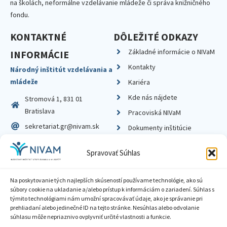
na školách, neformálne vzdelávanie mládeže či správa knižničného
fondu.
KONTAKTNÉ
DÔLEŽITÉ ODKAZY
Základné informácie o NIVaM
INFORMÁCIE
Kontakty
Národný inštitút vzdelávania a
mládeže
Kariéra
Kde nás nájdete
Stromová 1, 831 01
Bratislava
Pracoviská NIVaM
sekretariat.gr@nivam.sk
Dokumenty inštitúcie
IČO: 00164348
Knižnica
Spravovať Súhlas
DIČ: 2020798714
Na poskytovanie tých najlepších skúseností používame technológie, ako sú
súbory cookie na ukladanie a/alebo prístup k informáciám o zariadení. Súhlas s
týmito technológiami nám umožní spracovávať údaje, ako je správanie pri
prehliadaní alebo jedinečné ID na tejto stránke. Nesúhlas alebo odvolanie
Zásady ochrany súkromia
súhlasu môže nepriaznivo ovplyvniť určité vlastnosti a funkcie.