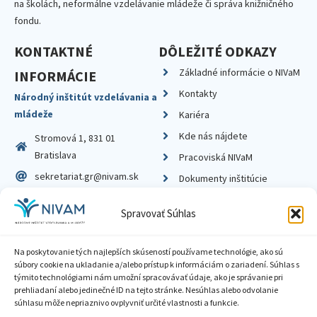
na školách, neformálne vzdelávanie mládeže či správa knižničného
fondu.
KONTAKTNÉ
DÔLEŽITÉ ODKAZY
Základné informácie o NIVaM
INFORMÁCIE
Kontakty
Národný inštitút vzdelávania a
mládeže
Kariéra
Kde nás nájdete
Stromová 1, 831 01
Bratislava
Pracoviská NIVaM
sekretariat.gr@nivam.sk
Dokumenty inštitúcie
IČO: 00164348
Knižnica
Spravovať Súhlas
DIČ: 2020798714
Na poskytovanie tých najlepších skúseností používame technológie, ako sú
súbory cookie na ukladanie a/alebo prístup k informáciám o zariadení. Súhlas s
týmito technológiami nám umožní spracovávať údaje, ako je správanie pri
prehliadaní alebo jedinečné ID na tejto stránke. Nesúhlas alebo odvolanie
Zásady ochrany súkromia
súhlasu môže nepriaznivo ovplyvniť určité vlastnosti a funkcie.