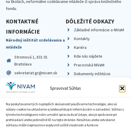
na školách, neformálne vzdelávanie mládeže či správa knižničného
fondu.
KONTAKTNÉ
DÔLEŽITÉ ODKAZY
Základné informácie o NIVaM
INFORMÁCIE
Kontakty
Národný inštitút vzdelávania a
mládeže
Kariéra
Kde nás nájdete
Stromová 1, 831 01
Bratislava
Pracoviská NIVaM
sekretariat.gr@nivam.sk
Dokumenty inštitúcie
IČO: 00164348
Knižnica
Spravovať Súhlas
DIČ: 2020798714
Na poskytovanie tých najlepších skúseností používame technológie, ako sú
súbory cookie na ukladanie a/alebo prístup k informáciám o zariadení. Súhlas s
týmito technológiami nám umožní spracovávať údaje, ako je správanie pri
prehliadaní alebo jedinečné ID na tejto stránke. Nesúhlas alebo odvolanie
Zásady ochrany súkromia
súhlasu môže nepriaznivo ovplyvniť určité vlastnosti a funkcie.