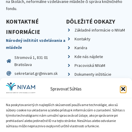
na školách, neformálne vzdelávanie mládeže či správa knižničného
fondu.
KONTAKTNÉ
DÔLEŽITÉ ODKAZY
Základné informácie o NIVaM
INFORMÁCIE
Kontakty
Národný inštitút vzdelávania a
mládeže
Kariéra
Kde nás nájdete
Stromová 1, 831 01
Bratislava
Pracoviská NIVaM
sekretariat.gr@nivam.sk
Dokumenty inštitúcie
IČO: 00164348
Knižnica
Spravovať Súhlas
DIČ: 2020798714
Na poskytovanie tých najlepších skúseností používame technológie, ako sú
súbory cookie na ukladanie a/alebo prístup k informáciám o zariadení. Súhlas s
týmito technológiami nám umožní spracovávať údaje, ako je správanie pri
prehliadaní alebo jedinečné ID na tejto stránke. Nesúhlas alebo odvolanie
Zásady ochrany súkromia
súhlasu môže nepriaznivo ovplyvniť určité vlastnosti a funkcie.