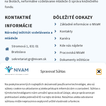
na školách, neformálne vzdelávanie mládeže či správa knižničného
fondu.
KONTAKTNÉ
DÔLEŽITÉ ODKAZY
Základné informácie o NIVaM
INFORMÁCIE
Kontakty
Národný inštitút vzdelávania a
mládeže
Kariéra
Kde nás nájdete
Stromová 1, 831 01
Bratislava
Pracoviská NIVaM
sekretariat.gr@nivam.sk
Dokumenty inštitúcie
IČO: 00164348
Knižnica
Spravovať Súhlas
DIČ: 2020798714
Na poskytovanie tých najlepších skúseností používame technológie, ako sú
súbory cookie na ukladanie a/alebo prístup k informáciám o zariadení. Súhlas s
týmito technológiami nám umožní spracovávať údaje, ako je správanie pri
prehliadaní alebo jedinečné ID na tejto stránke. Nesúhlas alebo odvolanie
Zásady ochrany súkromia
súhlasu môže nepriaznivo ovplyvniť určité vlastnosti a funkcie.